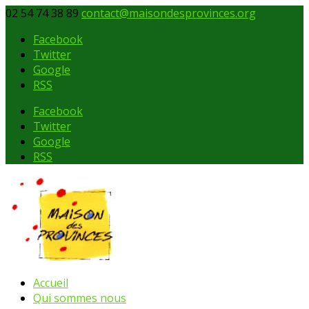
02 54 74 38 89
contact@maisondesprovinces.org
Facebook
Twitter
Google
RSS
Facebook
Twitter
Google
RSS
Accueil
Qui sommes nous