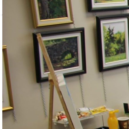
Jardin des possibles
en quête de bénévoles
!
Imaginons ensemble ce jardin qui participera à la vie du
quartier
Tous les
mardis 9h30-12h