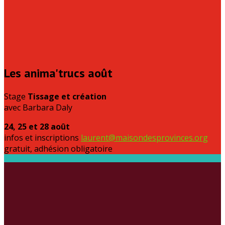
Les anima'trucs août
Stage
Tissage et création
avec Barbara Daly
24, 25 et 28 août
infos et inscriptions
laurent@maisondesprovinces.org
gratuit, adhésion obligatoire