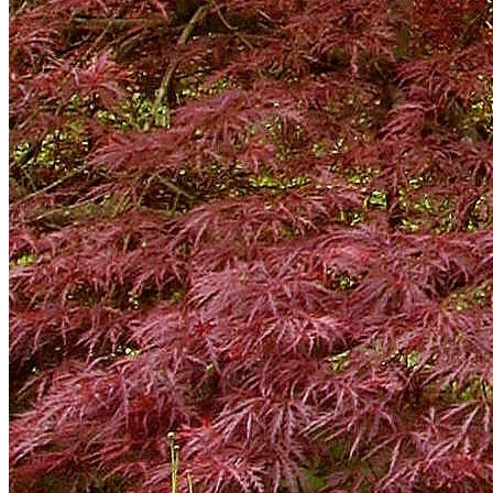
Vélo participatif
Apprenez à réparer votre vélo
avec Dérapages !
dimanche 6 septembre 14h30-17h30
Les anima'trucs : A vos jeux !