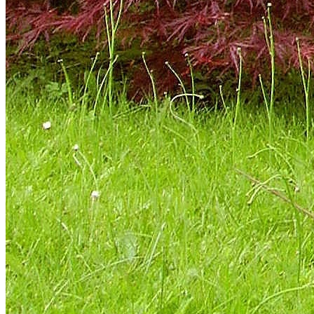
La ludothèque se déplace au jardin de l’Evêché
mardi 28 juillet 15h-18h30
avec Sandra et Laurent
gratuit
Programme de la saison 2026-2027
Disponible ci-dessous