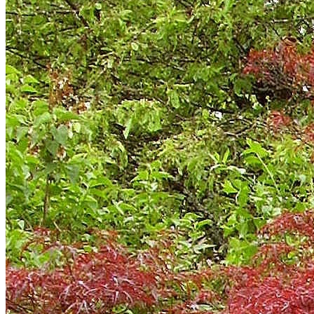
… de pré-rentrée
avec Christine Baert
Samedi 29 août
9h30-12h30
Exposition de photographies
d’Etienne ATHEA
11 septembre Never forget
du 1er au 18 septembre