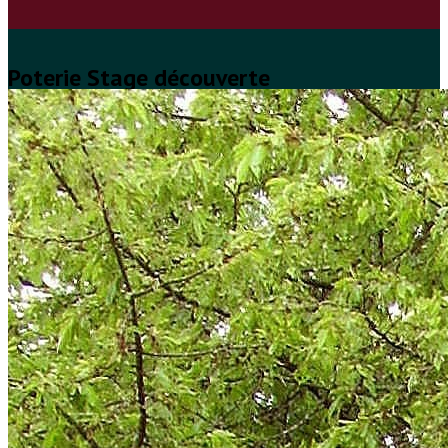
Poterie Stage découverte
avec Christelle Morin
25, 26, 27 août 9h30-12h30
émaillage 20 octobre 14h-17h
Stage Pilates Stretching