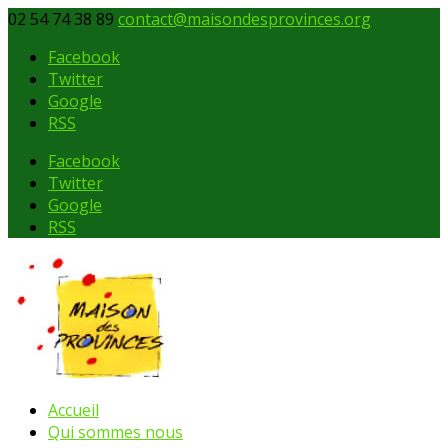
02 54 74 38 89
contact@maisondesprovinces.org
Facebook
Twitter
Google
RSS
Facebook
Twitter
Google
RSS
Accueil
Qui sommes nous