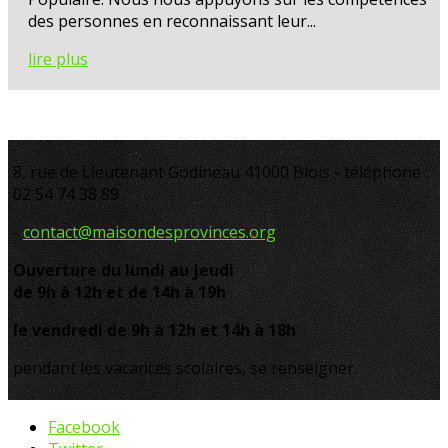
des personnes en reconnaissant leur...
lire plus
8, rue de Lieutenant Godineau 41000 Blois - téléphone :
02 54 74 38 89
-
contact@maisondesprovinces.org
Ouverture du lundi au jeudi
de 9h à 12h et de 14h à 19h
le vendredi de 9h à 12h et 14h à 18h
pendant les vacances scolaires, se renseigner.
Facebook