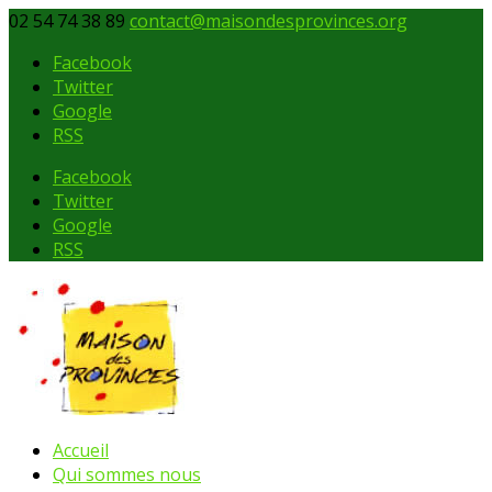
02 54 74 38 89
contact@maisondesprovinces.org
Facebook
Twitter
Google
RSS
Facebook
Twitter
Google
RSS
Accueil
Qui sommes nous