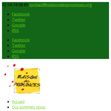
02 54 74 38 89
contact@maisondesprovinces.org
Facebook
Twitter
Google
RSS
Facebook
Twitter
Google
RSS
Accueil
Qui sommes nous