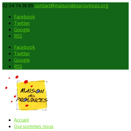
02 54 74 38 89
contact@maisondesprovinces.org
Facebook
Twitter
Google
RSS
Facebook
Twitter
Google
RSS
Accueil
Qui sommes nous